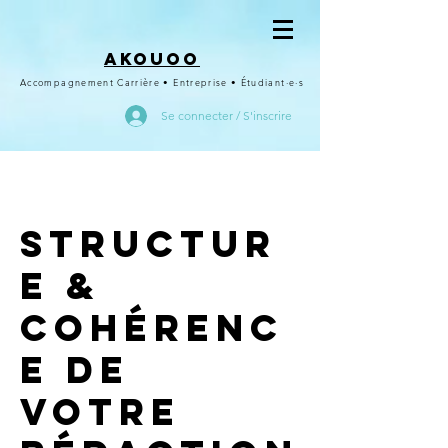
Akouoo
Accompagnement Carrière • Entreprise • Étudiant·e·s
Se connecter / S'inscrire
Structur
e &
Cohérenc
e de
votre