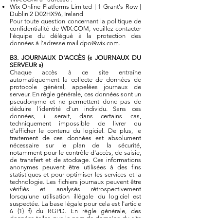
Wix Online Platforms Limited | 1 Grant's Row |
Dublin 2 D02HX96, Ireland
Pour toute question concernant la politique de
confidentialité de WIX.COM, veuillez contacter
l'équipe du délégué à la protection des
données à l'adresse mail
dpo@wix.com
.
B3. JOURNAUX D'ACCÈS (« JOURNAUX DU
SERVEUR »)
Chaque accès à ce site entraîne
automatiquement la collecte de données de
protocole général, appelées journaux de
serveur. En règle générale, ces données sont un
pseudonyme et ne permettent donc pas de
déduire l'identité d'un individu. Sans ces
données, il serait, dans certains cas,
techniquement impossible de livrer ou
d'afficher le contenu du logiciel. De plus, le
traitement de ces données est absolument
nécessaire sur le plan de la sécurité,
notamment pour le contrôle d'accès, de saisie,
de transfert et de stockage. Ces informations
anonymes peuvent être utilisées à des fins
statistiques et pour optimiser les services et la
technologie. Les fichiers journaux peuvent être
vérifiés et analysés rétrospectivement
lorsqu'une utilisation illégale du logiciel est
suspectée. La base légale pour cela est l'article
6 (1) f) du RGPD. En règle générale, des