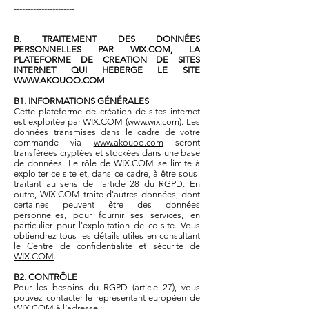
----------------------
B. TRAITEMENT DES DONNÉES
PERSONNELLES PAR WIX.COM, LA
PLATEFORME DE CREATION DE SITES
INTERNET QUI HEBERGE LE SITE
WWW.AKOUOO.COM
B1. INFORMATIONS GÉNÉRALES
Cette plateforme de création de sites internet
est exploitée par WIX.COM (
www.wix.com
). Les
données transmises dans le cadre de votre
commande via
www.akouoo.com
seront
transférées cryptées et stockées dans une base
de données. Le rôle de WIX.COM se limite à
exploiter ce site et, dans ce cadre, à être sous-
traitant au sens de l'article 28 du RGPD. En
outre, WIX.COM traite d'autres données, dont
certaines peuvent être des données
personnelles, pour fournir ses services, en
particulier pour l'exploitation de ce site. Vous
obtiendrez tous les détails utiles en consultant
le
Centre de confidentialité et sécurité de
WIX.COM
.
B2. CONTRÔLE
Pour les besoins du RGPD (article 27), vous
pouvez contacter le représentant européen de
WIX.COM à l’adresse :