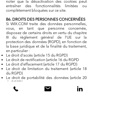
noter que la désactivation des cookies peut
entraîner des fonctionnalités limitées ou
complètement bloquées sur ce site.
B6. DROITS DES PERSONNES CONCERNÉES
Si WIX.COM traite des données personnelles,
vous, en tant que personne concernée,
disposez de certains droits en vertu du chapitre
III du règlement général de l'UE sur la
protection des données (RGPD), en fonction de
la base juridique et de la finalité du traitement,
en particulier :
Le droit d'accès (article 15 du RGPD)
Le droit de rectification (article 16 du RGPD
Le droit d'effacement (article 17 du RGPD)
Le droit de limitation du traitement (article 18
du RGPD)
Le droit de portabilité des données (article 20
du RGPD)
Le droit d'opposition (article 21 du RGPD)
Si les données personnelles sont traitées avec
votre consentement, vous avez le droit de
retirer ce consentement en vertu de l'article 7 III
du RGPD. Pour faire valoir vos droits en tant
que personne concernée en ce qui concerne les
données traitées aux fins de l'exploitation de ce
site, veuillez-vous adresser à l'équipe du
délégué à la protection des données à
l'adresse mail
dpo@wix.com
(voir §B2).