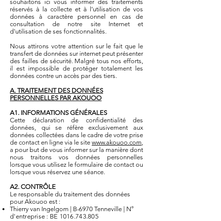
souhaitons ici vous informer des traitements
réservés à la collecte et à l’utilisation de vos
données à caractère personnel en cas de
consultation de notre site Internet et
d'utilisation de ses fonctionnalités.
Nous attirons votre attention sur le fait que le
transfert de données sur internet peut présenter
des failles de sécurité. Malgré tous nos efforts,
il est impossible de protéger totalement les
données contre un accès par des tiers.
A. TRAITEMENT DES DONNÉES
PERSONNELLES PAR AKOUOO
A1. INFORMATIONS GÉNÉRALES
Cette déclaration de confidentialité des
données, qui se réfère exclusivement aux
données collectées dans le cadre de votre prise
de contact en ligne via le site
www.akouoo.com
,
a pour but de vous informer sur la manière dont
nous traitons vos données personnelles
lorsque vous utilisez le formulaire de contact ou
lorsque vous réservez une séance.
A2. CONTRÔLE
Le responsable du traitement des données
pour Akouoo est :
Thierry van Ingelgom | B-6970 Tenneville |
N°
d'entreprise :
BE
1016.743.805